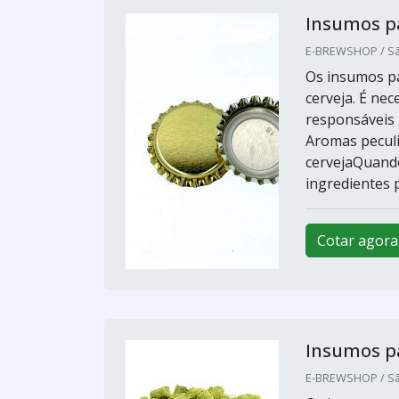
Insumos pa
E-BREWSHOP / Sã
Os insumos pa
cerveja. É nec
responsáveis 
Aromas peculi
cervejaQuando
ingredientes pa
Cotar agora
Insumos pa
E-BREWSHOP / Sã