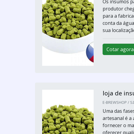
Os insumos pa
produtor cheg
para a fabrica
conta da água
sua localizaçã
Cotar agora
loja de in
E-BREWSHOP / Sã
Uma das fases
artesanal é a
fornecer o ma
oferecer qual