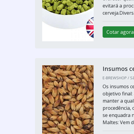
evitará a pro
cerveja.Diversi.
Cotar agora
Insumos ce
E-BREWSHOP / Sã
Os insumos ce
objetivo final
manter a qual
procedência, 
se enquadra n
Maltes: Vem d