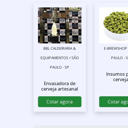
BBL CALDEIRARIA &
E-BREWSHOP 
EQUIPAMENTOS / SÃO
PAULO - 
PAULO - SP
Insumos 
cervej
Envasadora de
cerveja artesanal
Cotar agora
Cotar ag