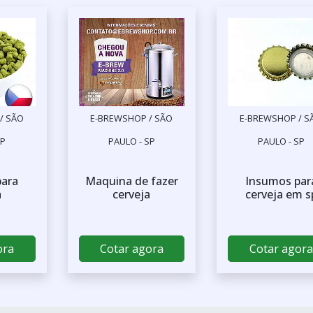
/ SÃO
E-BREWSHOP / SÃO
E-BREWSHOP / S
SP
PAULO - SP
PAULO - SP
para
Maquina de fazer
Insumos par
a
cerveja
cerveja em s
ora
Cotar agora
Cotar agora