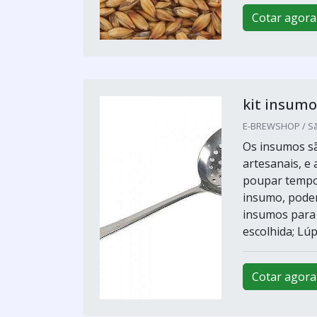
Cotar agora
kit insumo
E-BREWSHOP / Sã
Os insumos sã
artesanais, e
poupar tempo 
insumo, poder
insumos para 
escolhida; Lúp
Cotar agora