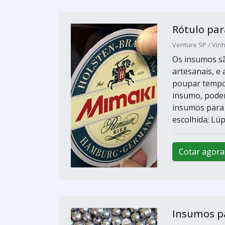
Rótulo par
Venture SP / Vin
Os insumos sã
artesanais, e
poupar tempo 
insumo, poder
insumos para 
escolhida; Lúp
Cotar agora
Insumos pa