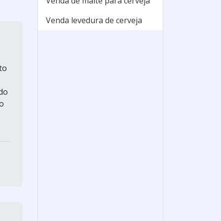
Venda de malte para cerveja
Venda levedura de cerveja
to
 do
o