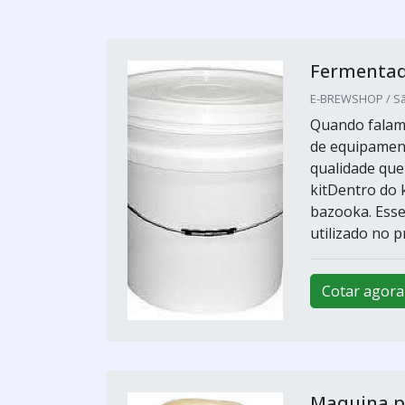
Fermentad
E-BREWSHOP / Sã
Quando falamo
de equipament
qualidade que
kitDentro do 
bazooka. Esse
utilizado no p
Cotar agora
Maquina pa