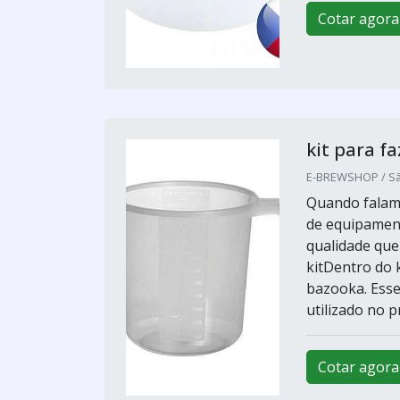
Cotar agora
kit para fa
E-BREWSHOP / Sã
Quando falamo
de equipament
qualidade que
kitDentro do 
bazooka. Esse
utilizado no p
Cotar agora