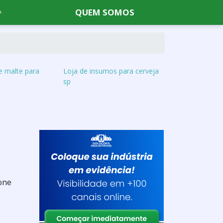
QUEM SOMOS
e malte para
Loja de insumos para cerveja
sp
one