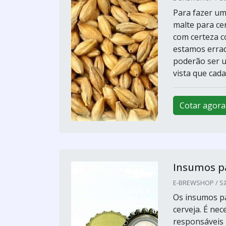
Para fazer um
malte para ce
com certeza c
estamos errad
poderão ser ut
vista que cada
Cotar agora
Insumos pa
E-BREWSHOP / Sã
Os insumos pa
cerveja. É nec
responsáveis 