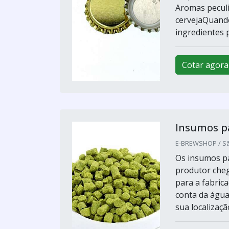
Aromas peculi
cervejaQuando
ingredientes pa
Cotar agora
Insumos pa
E-BREWSHOP / Sã
Os insumos pa
produtor cheg
para a fabrica
conta da água
sua localizaçã