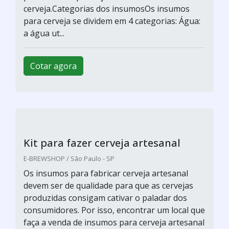
Venda de lúpulo para cerveja
E-BREWSHOP / São Paulo - SP
A venda de lúpulo para cerveja dá um toque
diferente para a bebida, já que o lúpulo é uma
substância das mais importantes no processo
de produção, principalmente porque ele é um
dos responsáveis pelo amargor da cerveja.
Inclusive, o lúpulo pode se dividir em dois tipos:
amargor e o aromático. O primeiro é o mais
utilizado no processo de fervura. &Eac...
Cotar agora