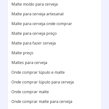
loja de insumos para cerveja sp
E-BREWSHOP / São Paulo - SP
Os insumos para fabricar cerveja artesanal
devem ser de qualidade para que as cervejas
produzidas consigam cativar o paladar dos
consumidores. Por isso, encontrar um local que
faça a venda de insumos para cerveja artesanal
de qualidade poderá ser fundamental nos
processos de produção de sua
cerveja.Categorias dos insumosOs insumos
para cerveja se dividem em 4 categorias: Água:
a água ut...
Cotar agora