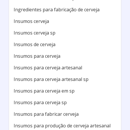
Maquina de fazer cerveja
E-BREWSHOP / São Paulo - SP
Os insumos para fabricar cerveja artesanal
devem ser de qualidade para que as cervejas
produzidas consigam cativar o paladar dos
consumidores. Por isso, encontrar um local que
faça a venda de insumos para cerveja artesanal
de qualidade poderá ser fundamental nos
processos de produção de sua
cerveja.Categorias dos insumosOs insumos
para cerveja se dividem em 4 categorias: Água:
a água ut...
Cotar agora