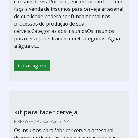
Venda levedura de cerveja
E-BREWSHOP / São Paulo - SP
A venda levedura de cerveja vem aumentando a
cada ano que passa, isso porque cada vez mais
pessoas estão produzindo suas próprias
cervejas. E quando falamos em levedura,
estamos falando do fermento utilizado na
fabricação de cerveja artesanal.Definição de
leveduraA levedura é o insumo final para a
produção de cerveja em casa. O fungo é o
responsável pela fermen...
Cotar agora